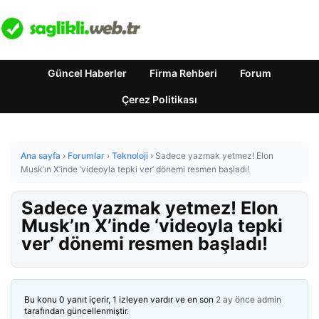
Güncel Haberler
Firma Rehberi
Forum
Çerez Politikası
Ana sayfa
›
Forumlar
›
Teknoloji
›
Sadece yazmak yetmez! Elon
Musk’ın X’inde ‘videoyla tepki ver’ dönemi resmen başladı!
Sadece yazmak yetmez! Elon
Musk’ın X’inde ‘videoyla tepki
ver’ dönemi resmen başladı!
Bu konu 0 yanıt içerir, 1 izleyen vardır ve en son
2 ay önce
admin
tarafından güncellenmiştir.