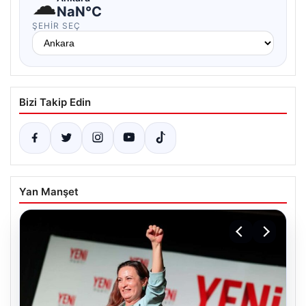
☁
NaN°C
ŞEHIR SEÇ
Bizi Takip Edin
Yan Manşet