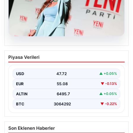
05.08.2026
FED faiz kararı ne zaman açıklanacak?
Piyasa Verileri
Nisan ayı faiz beklentisi belli oldu
USD
47.72
▲ +0.05%
EUR
55.08
▼ -0.13%
ALTIN
6495.7
▲ +0.05%
BTC
3064292
▼ -0.22%
Son Eklenen Haberler
Rapçi Keskin’in Klipte Silah Kullanımı Nedeniyle Gözaltına
■
Alınması
Yeni Parti Manisa İl Başkanı İlksen Özalper Rüşvet
■