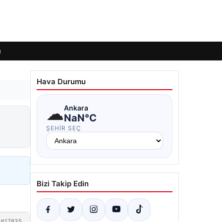
ı
Hava Durumu
☁
Ankara
NaN°C
ŞEHIR SEÇ
Bizi Takip Edin
#17835