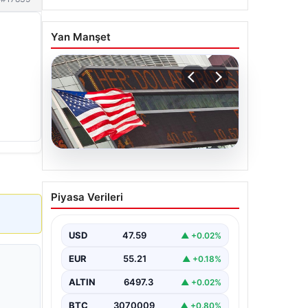
Yan Manşet
05.08.2026
FED faiz kararı ne zaman
Piyasa Verileri
açıklanacak? Nisan ayı
faiz beklentisi belli oldu
USD
47.59
▲ +0.02%
EUR
55.21
▲ +0.18%
ALTIN
6497.3
▲ +0.02%
BTC
3070009
▲ +0.80%