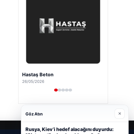
Enes Kaplan Avukatlık Bürosu
28/04/2026
×
Göz Atın
Rusya, Kiev’i hedef alacağını duyurdu: