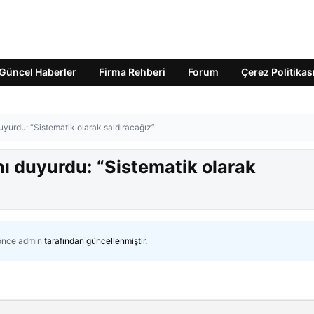
Güncel Haberler
Firma Rehberi
Forum
Çerez Politikas
uyurdu: “Sistematik olarak saldıracağız”
nı duyurdu: “Sistematik olarak
 önce
admin
tarafından güncellenmiştir.