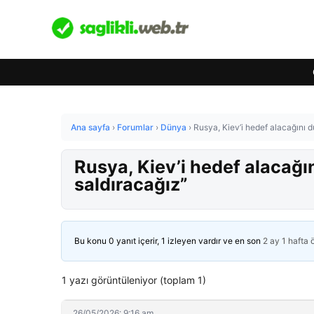
Ana sayfa
›
Forumlar
›
Dünya
›
Rusya, Kiev’i hedef alacağını d
Rusya, Kiev’i hedef alacağı
saldıracağız”
Bu konu 0 yanıt içerir, 1 izleyen vardır ve en son
2 ay 1 hafta
1 yazı görüntüleniyor (toplam 1)
26/05/2026: 9:16 am