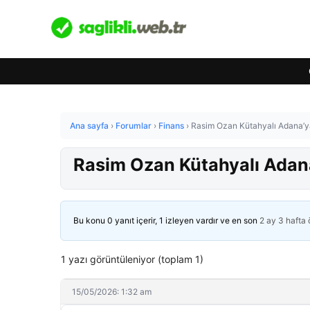
Ana sayfa
›
Forumlar
›
Finans
›
Rasim Ozan Kütahyalı Adana’ya ge
Rasim Ozan Kütahyalı Adana’y
Bu konu 0 yanıt içerir, 1 izleyen vardır ve en son
2 ay 3 hafta
1 yazı görüntüleniyor (toplam 1)
15/05/2026: 1:32 am