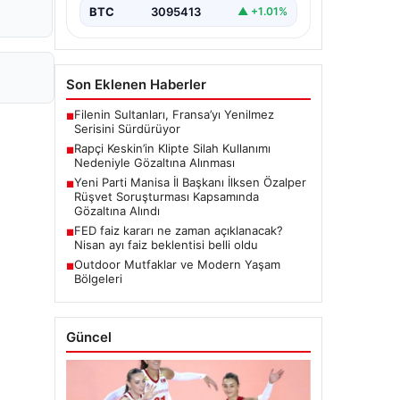
BTC
3095413
▲ +1.01%
Son Eklenen Haberler
Filenin Sultanları, Fransa’yı Yenilmez
■
Serisini Sürdürüyor
Rapçi Keskin’in Klipte Silah Kullanımı
■
Nedeniyle Gözaltına Alınması
Yeni Parti Manisa İl Başkanı İlksen Özalper
■
Rüşvet Soruşturması Kapsamında
Gözaltına Alındı
FED faiz kararı ne zaman açıklanacak?
■
Nisan ayı faiz beklentisi belli oldu
Outdoor Mutfaklar ve Modern Yaşam
■
Bölgeleri
Güncel