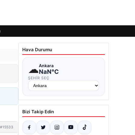
ı
Hava Durumu
☁
Ankara
NaN°C
ŞEHIR SEÇ
Bizi Takip Edin
#15533