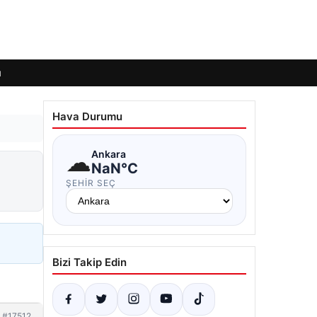
ı
Hava Durumu
☁
Ankara
NaN°C
ŞEHIR SEÇ
Bizi Takip Edin
#17512