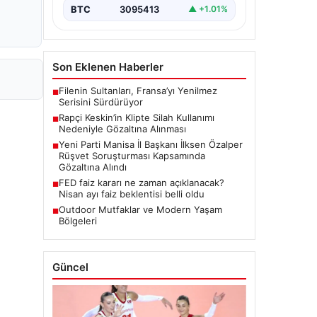
BTC
3095413
▲ +1.01%
Son Eklenen Haberler
Filenin Sultanları, Fransa’yı Yenilmez
■
Serisini Sürdürüyor
Rapçi Keskin’in Klipte Silah Kullanımı
■
Nedeniyle Gözaltına Alınması
Yeni Parti Manisa İl Başkanı İlksen Özalper
■
Rüşvet Soruşturması Kapsamında
Gözaltına Alındı
FED faiz kararı ne zaman açıklanacak?
■
Nisan ayı faiz beklentisi belli oldu
Outdoor Mutfaklar ve Modern Yaşam
■
Bölgeleri
Güncel