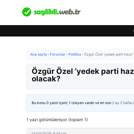
Ana sayfa
›
Forumlar
›
Politika
›
Özgür Özel ‘yedek parti hazır’
Özgür Özel ‘yedek parti hazı
olacak?
Bu konu 0 yanıt içerir, 1 izleyen vardır ve en son
2 ay 2 hafta
1 yazı görüntüleniyor (toplam 1)
24/05/2026: 8:46 pm