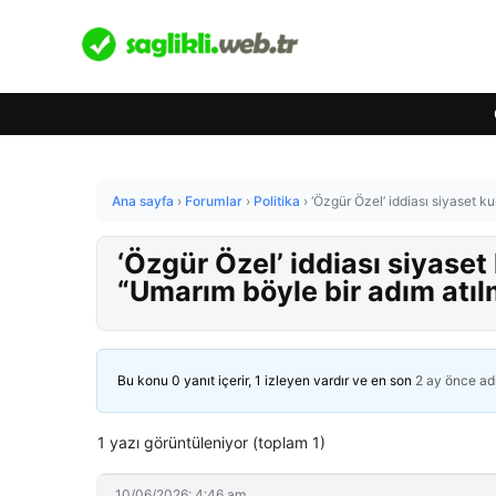
Ana sayfa
›
Forumlar
›
Politika
›
‘Özgür Özel’ iddiası siyaset ku
‘Özgür Özel’ iddiası siyaset 
“Umarım böyle bir adım atı
Bu konu 0 yanıt içerir, 1 izleyen vardır ve en son
2 ay önce
ad
1 yazı görüntüleniyor (toplam 1)
10/06/2026: 4:46 am