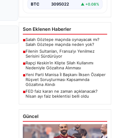
BTC
3095022
▲ +0.08%
Son Eklenen Haberler
Salah Göztepe maçında oynayacak mı?
■
Salah Göztepe maçında neden yok?
Filenin Sultanları, Fransa’yı Yenilmez
■
Serisini Sürdürüyor
Rapçi Keskin’in Klipte Silah Kullanımı
■
Nedeniyle Gözaltına Alınması
Yeni Parti Manisa İl Başkanı İlksen Özalper
■
Rüşvet Soruşturması Kapsamında
Gözaltına Alındı
FED faiz kararı ne zaman açıklanacak?
■
Nisan ayı faiz beklentisi belli oldu
Güncel