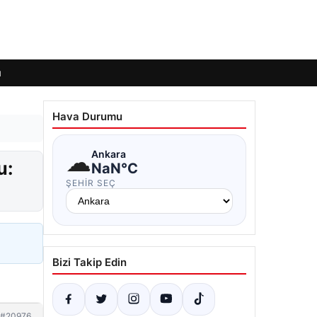
ı
Hava Durumu
☁
Ankara
u:
NaN°C
ŞEHIR SEÇ
Bizi Takip Edin
#20976