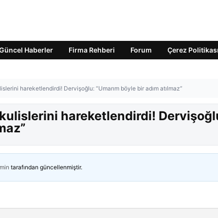
Güncel Haberler
Firma Rehberi
Forum
Çerez Politikas
lislerini hareketlendirdi! Dervişoğlu: “Umarım böyle bir adım atılmaz”
kulislerini hareketlendirdi! Dervişoğl
lmaz”
min
tarafından güncellenmiştir.