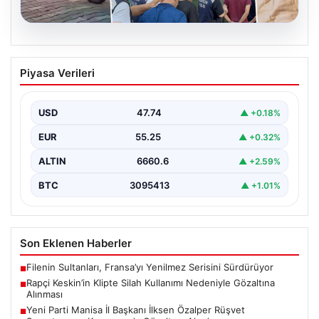
06.08.2026
Rapçi Keskin’in Klipte Silah Kullanımı
Piyasa Verileri
Nedeniyle Gözaltına Alınması
Sosyal medyada "Keskin" takma adıyla tanınan ünlü
rapçi Yüşa Keskin, son yaptığı müzik klibinde…
USD
47.74
▲ +0.18%
EUR
55.25
▲ +0.32%
ALTIN
6660.6
▲ +2.59%
BTC
3095413
▲ +1.01%
Son Eklenen Haberler
Filenin Sultanları, Fransa’yı Yenilmez Serisini Sürdürüyor
■
Rapçi Keskin’in Klipte Silah Kullanımı Nedeniyle Gözaltına
■
Alınması
Yeni Parti Manisa İl Başkanı İlksen Özalper Rüşvet
■