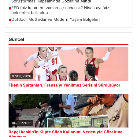
Soruşturması Kapsamında Gözaltına Alındı
FED faiz kararı ne zaman açıklanacak? Nisan ayı faiz
■
beklentisi belli oldu
Outdoor Mutfaklar ve Modern Yaşam Bölgeleri
■
Güncel
07/08/2026
Filenin Sultanları, Fransa’yı Yenilmez Serisini Sürdürüyor
06/08/2026
Rapçi Keskin’in Klipte Silah Kullanımı Nedeniyle Gözaltına
Alınması