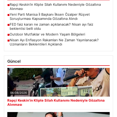
Rapçi Keskin’in Klipte Silah Kullanımı Nedeniyle Gözaltına
■
Alınması
Yeni Parti Manisa İl Başkanı İlksen Özalper Rüşvet
■
Soruşturması Kapsamında Gözaltına Alındı
FED faiz kararı ne zaman açıklanacak? Nisan ayı faiz
■
beklentisi belli oldu
Outdoor Mutfaklar ve Modern Yaşam Bölgeleri
■
Nisan Ayı Enflasyon Rakamları Ne Zaman Yayınlanacak?
■
Uzmanların Beklentileri Açıklandı
Güncel
06/08/2026
Rapçi Keskin’in Klipte Silah Kullanımı Nedeniyle Gözaltına
Alınması