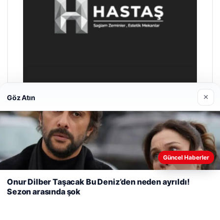
×
Göz Atın
Enes Kaplan Avukatlık Bürosu
28/04/2026
Web sitemizi nasıl kullandığınızı daha iyi anlayabilmek,
Güncel Haberler
deneyiminizi kişiselleştirmek ve geliştirmek amacıyla çerezler
kullanıyoruz.
Çerez Politikamız
Onur Dilber Taşacak Bu Deniz’den neden ayrıldı!
Sezon arasında şok
Reddet
Kabul Et
© 2026 Sağlık Haberleri