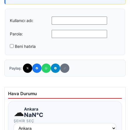
Kullanıcı adı:
Parola:
Beni hatırla
Paylaş:
Hava Durumu
☁
Ankara
NaN°C
ŞEHIR SEÇ