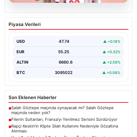
07.08.2026
Filenin Sultanları, Fransa’yı Yenilmez
Piyasa Verileri
Serisini Sürdürüyor
Türk kadın voleybol milli takımı, Avrupa Şampiyonası
öncesinde yaptığı hazırlık maçlarında gösterdiği üstün
USD
47.74
▲ +0.18%
performansla…
EUR
55.25
▲ +0.32%
ALTIN
6660.6
▲ +2.59%
BTC
3095022
▲ +0.08%
Son Eklenen Haberler
Salah Göztepe maçında oynayacak mı? Salah Göztepe
■
maçında neden yok?
Filenin Sultanları, Fransa’yı Yenilmez Serisini Sürdürüyor
■
Rapçi Keskin’in Klipte Silah Kullanımı Nedeniyle Gözaltına
■
Alınması