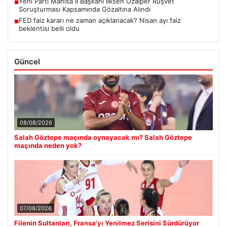
Yeni Parti Manisa İl Başkanı İlksen Özalper Rüşvet
■
Soruşturması Kapsamında Gözaltına Alındı
FED faiz kararı ne zaman açıklanacak? Nisan ayı faiz
■
beklentisi belli oldu
Güncel
08/08/2026
Salah Göztepe maçında oynayacak mı? Salah Göztepe
maçında neden yok?
07/08/2026
Filenin Sultanları, Fransa’yı Yenilmez Serisini Sürdürüyor