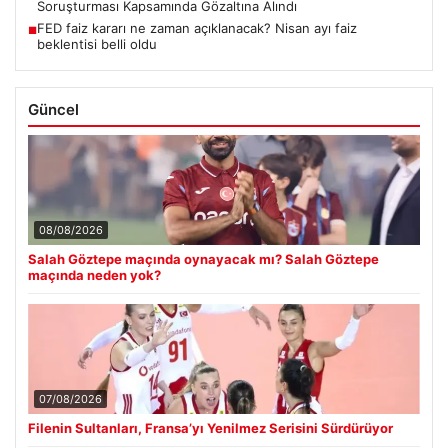
Soruşturması Kapsamında Gözaltına Alındı
FED faiz kararı ne zaman açıklanacak? Nisan ayı faiz
■
beklentisi belli oldu
Güncel
08/08/2026
Salah Göztepe maçında oynayacak mı? Salah Göztepe
maçında neden yok?
07/08/2026
Filenin Sultanları, Fransa’yı Yenilmez Serisini Sürdürüyor