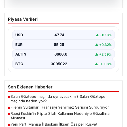
07.08.2026
Filenin Sultanları, Fransa’yı Yenilmez
Piyasa Verileri
Serisini Sürdürüyor
Türk kadın voleybol milli takımı, Avrupa Şampiyonası
öncesinde yaptığı hazırlık maçlarında gösterdiği üstün
USD
47.74
▲ +0.18%
performansla…
EUR
55.25
▲ +0.32%
ALTIN
6660.6
▲ +2.59%
BTC
3095022
▲ +0.08%
Son Eklenen Haberler
Salah Göztepe maçında oynayacak mı? Salah Göztepe
■
maçında neden yok?
Filenin Sultanları, Fransa’yı Yenilmez Serisini Sürdürüyor
■
Rapçi Keskin’in Klipte Silah Kullanımı Nedeniyle Gözaltına
■
Alınması
Yeni Parti Manisa İl Başkanı İlksen Özalper Rüşvet
■