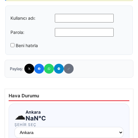
Kullanıcı adı:
Parola:
Beni hatırla
Paylaş:
Hava Durumu
☁
Ankara
NaN°C
ŞEHIR SEÇ