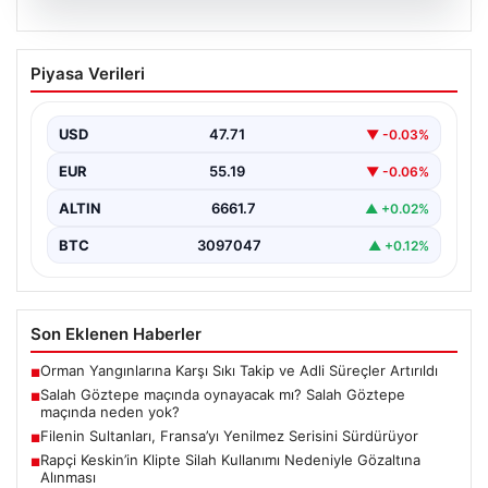
08.08.2026
Salah Göztepe maçında oynayacak mı?
Piyasa Verileri
Salah Göztepe maçında neden yok?
USD
47.71
▼ -0.03%
EUR
55.19
▼ -0.06%
ALTIN
6661.7
▲ +0.02%
BTC
3097047
▲ +0.12%
Son Eklenen Haberler
Orman Yangınlarına Karşı Sıkı Takip ve Adli Süreçler Artırıldı
■
Salah Göztepe maçında oynayacak mı? Salah Göztepe
■
maçında neden yok?
Filenin Sultanları, Fransa’yı Yenilmez Serisini Sürdürüyor
■
Rapçi Keskin’in Klipte Silah Kullanımı Nedeniyle Gözaltına
■
Alınması