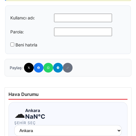
Kullanıcı adı:
Parola:
Beni hatırla
Paylaş:
Hava Durumu
☁
Ankara
NaN°C
ŞEHIR SEÇ