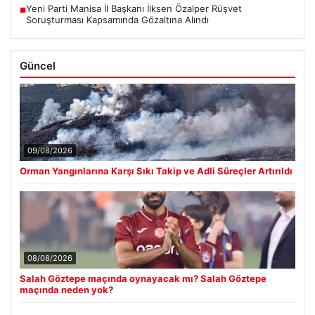
Yeni Parti Manisa İl Başkanı İlksen Özalper Rüşvet
■
Soruşturması Kapsamında Gözaltına Alındı
Güncel
09/08/2026
Orman Yangınlarına Karşı Sıkı Takip ve Adli Süreçler Artırıldı
08/08/2026
Salah Göztepe maçında oynayacak mı? Salah Göztepe
maçında neden yok?