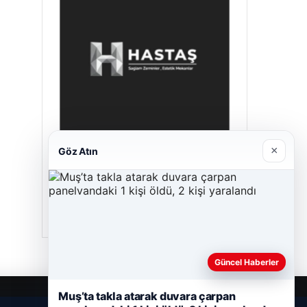
×
Göz Atın
Enes Kaplan Avukatlık Bürosu
28/04/2026
Güncel Haberler
Muş’ta takla atarak duvara çarpan