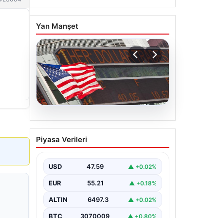
Yan Manşet
05.08.2026
FED faiz kararı ne zaman
Piyasa Verileri
açıklanacak? Nisan ayı
faiz beklentisi belli oldu
USD
47.59
▲ +0.02%
EUR
55.21
▲ +0.18%
ALTIN
6497.3
▲ +0.02%
BTC
3070009
▲ +0.80%