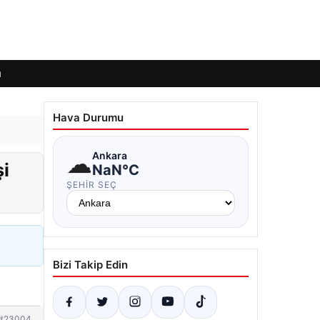
ı
Hava Durumu
☁
Ankara
şi
NaN°C
ŞEHIR SEÇ
Bizi Takip Edin
#23004