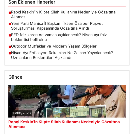
Son Eklenen Haberler
Rapçi Keskin’in Klipte Silah Kullanımı Nedeniyle Gözaltına
■
Alınması
Yeni Parti Manisa İl Başkanı İlksen Özalper Rüşvet
■
Soruşturması Kapsamında Gözaltına Alındı
FED faiz kararı ne zaman açıklanacak? Nisan ayı faiz
■
beklentisi belli oldu
Outdoor Mutfaklar ve Modern Yaşam Bölgeleri
■
Nisan Ayı Enflasyon Rakamları Ne Zaman Yayınlanacak?
■
Uzmanların Beklentileri Açıklandı
Güncel
06/08/2026
Rapçi Keskin’in Klipte Silah Kullanımı Nedeniyle Gözaltına
Alınması