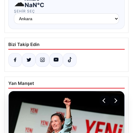
☁
NaN°C
ŞEHIR SEÇ
Bizi Takip Edin
Yan Manşet