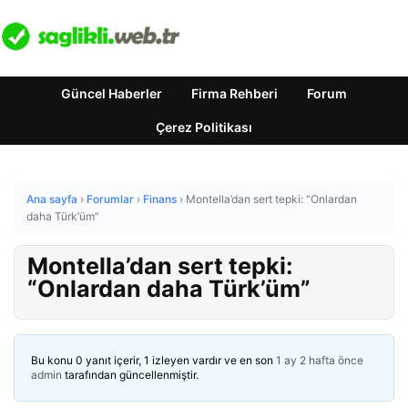
Güncel Haberler
Firma Rehberi
Forum
Çerez Politikası
Ana sayfa
›
Forumlar
›
Finans
›
Montella’dan sert tepki: “Onlardan
daha Türk’üm”
Montella’dan sert tepki:
“Onlardan daha Türk’üm”
Bu konu 0 yanıt içerir, 1 izleyen vardır ve en son
1 ay 2 hafta önce
admin
tarafından güncellenmiştir.