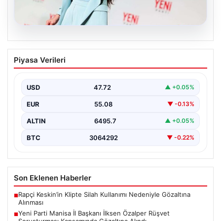
05.08.2026
Yeni Parti Manisa İl Başkanı İlksen
Piyasa Verileri
Özalper Rüşvet Soruşturması
Kapsamında Gözaltına Alındı
USD
47.72
▲ +0.05%
Manisa'da devam eden rüşvet soruşturması önemli bir
gelişmeyle genişledi. Yeni Parti Manisa İl Başkanı…
EUR
55.08
▼ -0.13%
ALTIN
6495.7
▲ +0.05%
BTC
3064292
▼ -0.22%
Son Eklenen Haberler
Rapçi Keskin’in Klipte Silah Kullanımı Nedeniyle Gözaltına
■
Alınması
Yeni Parti Manisa İl Başkanı İlksen Özalper Rüşvet
■
Soruşturması Kapsamında Gözaltına Alındı