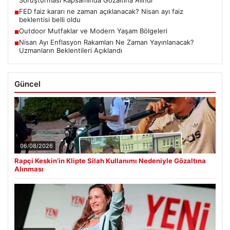
FED faiz kararı ne zaman açıklanacak? Nisan ayı faiz
■
beklentisi belli oldu
Outdoor Mutfaklar ve Modern Yaşam Bölgeleri
■
Nisan Ayı Enflasyon Rakamları Ne Zaman Yayınlanacak?
■
Uzmanların Beklentileri Açıklandı
Güncel
06/08/2026
Rapçi Keskin’in Klipte Silah Kullanımı Nedeniyle Gözaltına
Alınması