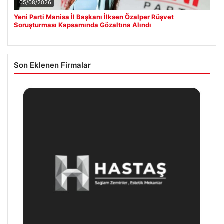
05/08/2026
Yeni Parti Manisa İl Başkanı İlksen Özalper Rüşvet
Soruşturması Kapsamında Gözaltına Alındı
Son Eklenen Firmalar