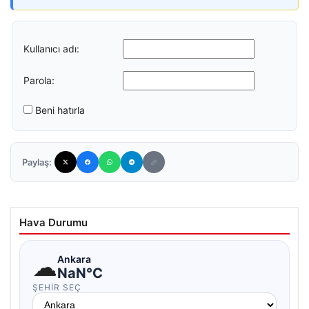
Kullanıcı adı:
Parola:
Beni hatırla
Paylaş:
Hava Durumu
☁
Ankara
NaN°C
ŞEHIR SEÇ