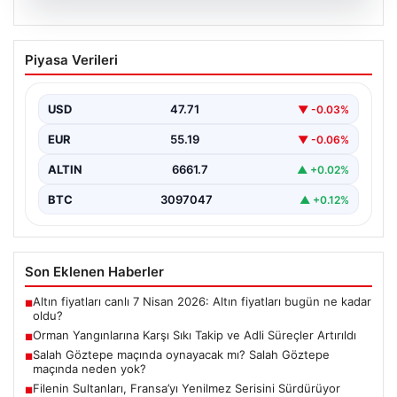
09.08.2026
Orman Yangınlarına Karşı Sıkı Takip ve
Piyasa Verileri
Adli Süreçler Artırıldı
Son dönemde yaşanan orman yangınlarının sayısı hızla
artarken, devlet kurumları ve yargı organları bu…
USD
47.71
▼ -0.03%
EUR
55.19
▼ -0.06%
ALTIN
6661.7
▲ +0.02%
BTC
3097047
▲ +0.12%
Son Eklenen Haberler
Altın fiyatları canlı 7 Nisan 2026: Altın fiyatları bugün ne kadar
■
oldu?
Orman Yangınlarına Karşı Sıkı Takip ve Adli Süreçler Artırıldı
■
Salah Göztepe maçında oynayacak mı? Salah Göztepe
■
maçında neden yok?
Filenin Sultanları, Fransa’yı Yenilmez Serisini Sürdürüyor
■