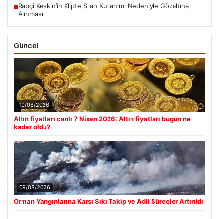
Rapçi Keskin’in Klipte Silah Kullanımı Nedeniyle Gözaltına
■
Alınması
Güncel
10/08/2026
Altın fiyatları canlı 7 Nisan 2026: Altın fiyatları bugün ne
kadar oldu?
09/08/2026
Orman Yangınlarına Karşı Sıkı Takip ve Adli Süreçler Artırıldı