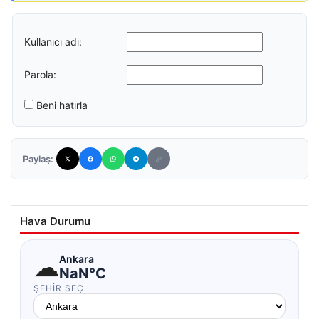
Kullanıcı adı:
Parola:
Beni hatırla
Paylaş:
Hava Durumu
☁
Ankara
NaN°C
ŞEHIR SEÇ