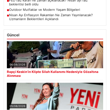
FED faiz kararı ne zaman açıklanacak? Nisan ayı faiz
■
beklentisi belli oldu
Outdoor Mutfaklar ve Modern Yaşam Bölgeleri
■
Nisan Ayı Enflasyon Rakamları Ne Zaman Yayınlanacak?
■
Uzmanların Beklentileri Açıklandı
Güncel
06/08/2026
Rapçi Keskin’in Klipte Silah Kullanımı Nedeniyle Gözaltına
Alınması
05/08/2026