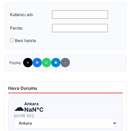
Kullanıcı adı:
Parola:
Beni hatırla
Paylaş:
Hava Durumu
☁
Ankara
NaN°C
ŞEHIR SEÇ