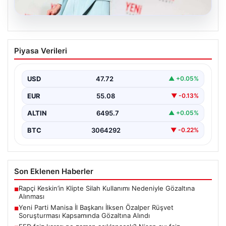
05.08.2026
Yeni Parti Manisa İl Başkanı İlksen
Piyasa Verileri
Özalper Rüşvet Soruşturması
Kapsamında Gözaltına Alındı
USD
47.72
▲ +0.05%
Manisa'da devam eden rüşvet soruşturması önemli bir
gelişmeyle genişledi. Yeni Parti Manisa İl Başkanı…
EUR
55.08
▼ -0.13%
ALTIN
6495.7
▲ +0.05%
BTC
3064292
▼ -0.22%
Son Eklenen Haberler
Rapçi Keskin’in Klipte Silah Kullanımı Nedeniyle Gözaltına
■
Alınması
Yeni Parti Manisa İl Başkanı İlksen Özalper Rüşvet
■
Soruşturması Kapsamında Gözaltına Alındı