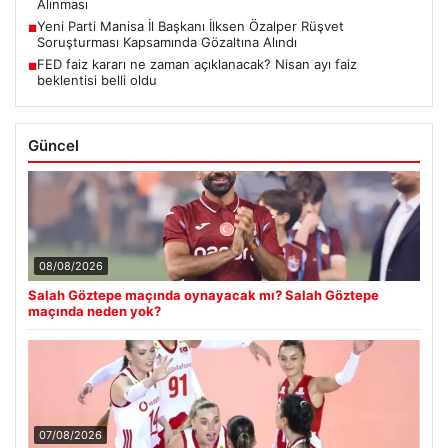
Alınması
Yeni Parti Manisa İl Başkanı İlksen Özalper Rüşvet
■
Soruşturması Kapsamında Gözaltına Alındı
FED faiz kararı ne zaman açıklanacak? Nisan ayı faiz
■
beklentisi belli oldu
Güncel
08/08/2026
Salah Göztepe maçında oynayacak mı? Salah Göztepe
maçında neden yok?
07/08/2026