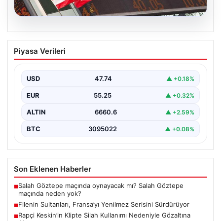
05.08.2026
FED faiz kararı ne zaman açıklanacak?
Piyasa Verileri
Nisan ayı faiz beklentisi belli oldu
USD
47.74
▲ +0.18%
EUR
55.25
▲ +0.32%
ALTIN
6660.6
▲ +2.59%
BTC
3095022
▲ +0.08%
Son Eklenen Haberler
Salah Göztepe maçında oynayacak mı? Salah Göztepe
■
maçında neden yok?
Filenin Sultanları, Fransa’yı Yenilmez Serisini Sürdürüyor
■
Rapçi Keskin’in Klipte Silah Kullanımı Nedeniyle Gözaltına
■