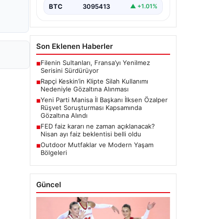
BTC
3095413
▲ +1.01%
Son Eklenen Haberler
Filenin Sultanları, Fransa’yı Yenilmez
■
Serisini Sürdürüyor
Rapçi Keskin’in Klipte Silah Kullanımı
■
Nedeniyle Gözaltına Alınması
Yeni Parti Manisa İl Başkanı İlksen Özalper
■
Rüşvet Soruşturması Kapsamında
Gözaltına Alındı
FED faiz kararı ne zaman açıklanacak?
■
Nisan ayı faiz beklentisi belli oldu
Outdoor Mutfaklar ve Modern Yaşam
■
Bölgeleri
Güncel