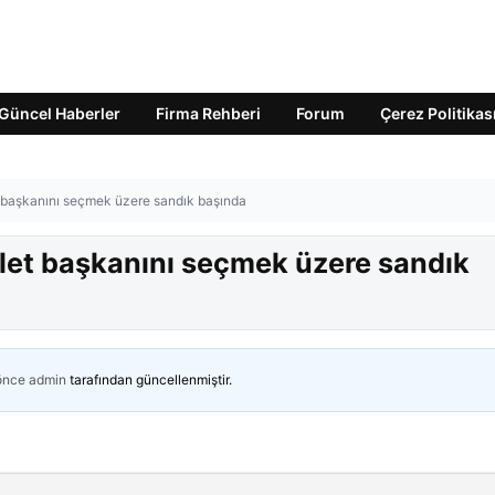
Güncel Haberler
Firma Rehberi
Forum
Çerez Politikas
t başkanını seçmek üzere sandık başında
vlet başkanını seçmek üzere sandık
 önce
admin
tarafından güncellenmiştir.