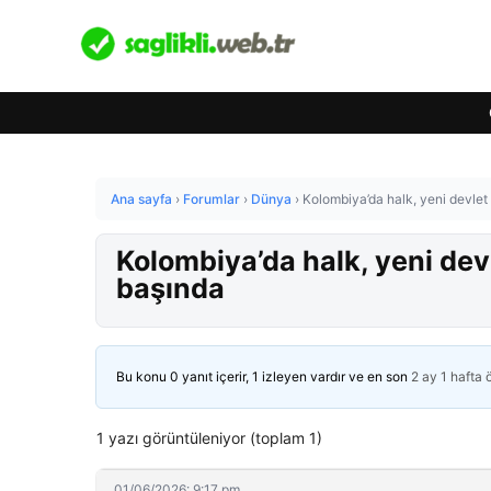
Ana sayfa
›
Forumlar
›
Dünya
›
Kolombiya’da halk, yeni devle
Kolombiya’da halk, yeni de
başında
Bu konu 0 yanıt içerir, 1 izleyen vardır ve en son
2 ay 1 hafta
1 yazı görüntüleniyor (toplam 1)
01/06/2026: 9:17 pm