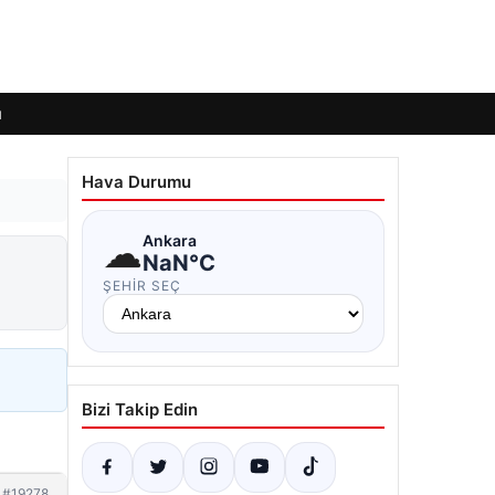
ı
Hava Durumu
☁
Ankara
NaN°C
ŞEHIR SEÇ
Bizi Takip Edin
#19278