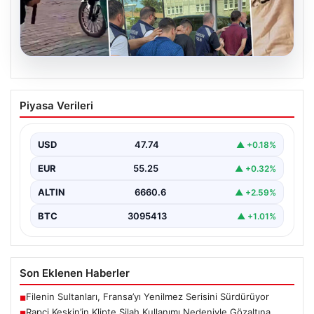
06.08.2026
Rapçi Keskin’in Klipte Silah Kullanımı
Piyasa Verileri
Nedeniyle Gözaltına Alınması
Sosyal medyada "Keskin" takma adıyla tanınan ünlü
rapçi Yüşa Keskin, son yaptığı müzik klibinde…
USD
47.74
▲ +0.18%
EUR
55.25
▲ +0.32%
ALTIN
6660.6
▲ +2.59%
BTC
3095413
▲ +1.01%
Son Eklenen Haberler
Filenin Sultanları, Fransa’yı Yenilmez Serisini Sürdürüyor
■
Rapçi Keskin’in Klipte Silah Kullanımı Nedeniyle Gözaltına
■