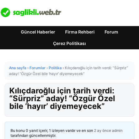
Güncel Haberler
Firma Rehberi
Forum
Çerez Politikası
Ana sayfa
›
Forumlar
›
Politika
›
Kılıçdaroğlu için tarih verdi: “Sürpriz”
aday! “Özgür Özel bile ‘hayır’ diyemeyecek”
Kılıçdaroğlu için tarih verdi:
“Sürpriz” aday! “Özgür Özel
bile ‘hayır’ diyemeyecek”
Bu konu 0 yanıt içerir, 1 izleyen vardır ve en son
2 ay önce
admin
tarafından güncellenmiştir.