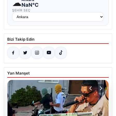
☁
NaN°C
ŞEHIR SEÇ
Bizi Takip Edin
Yan Manşet