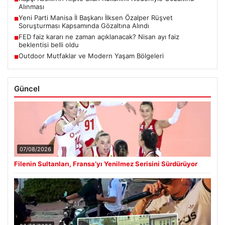
Alınması
Yeni Parti Manisa İl Başkanı İlksen Özalper Rüşvet
■
Soruşturması Kapsamında Gözaltına Alındı
FED faiz kararı ne zaman açıklanacak? Nisan ayı faiz
■
beklentisi belli oldu
Outdoor Mutfaklar ve Modern Yaşam Bölgeleri
■
Güncel
07/08/2026
Filenin Sultanları, Fransa’yı Yenilmez Serisini Sürdürüyor