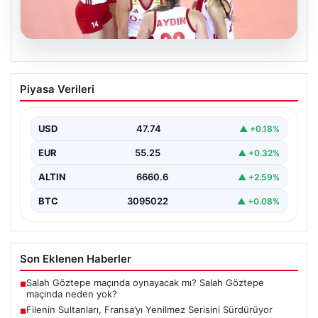
07.08.2026
Filenin Sultanları, Fransa’yı Yenilmez
Piyasa Verileri
Serisini Sürdürüyor
Türk kadın voleybol milli takımı, Avrupa Şampiyonası
öncesinde yaptığı hazırlık maçlarında gösterdiği üstün
USD
47.74
▲ +0.18%
performansla…
EUR
55.25
▲ +0.32%
ALTIN
6660.6
▲ +2.59%
BTC
3095022
▲ +0.08%
Son Eklenen Haberler
Salah Göztepe maçında oynayacak mı? Salah Göztepe
■
maçında neden yok?
Filenin Sultanları, Fransa’yı Yenilmez Serisini Sürdürüyor
■