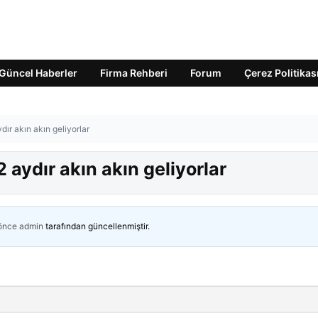
Güncel Haberler
Firma Rehberi
Forum
Çerez Politikas
dır akın akın geliyorlar
 aydır akın akın geliyorlar
 önce
admin
tarafından güncellenmiştir.