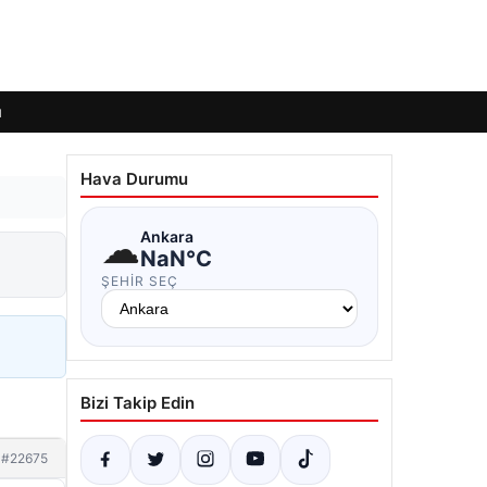
ı
Hava Durumu
☁
Ankara
NaN°C
ŞEHIR SEÇ
Bizi Takip Edin
#22675