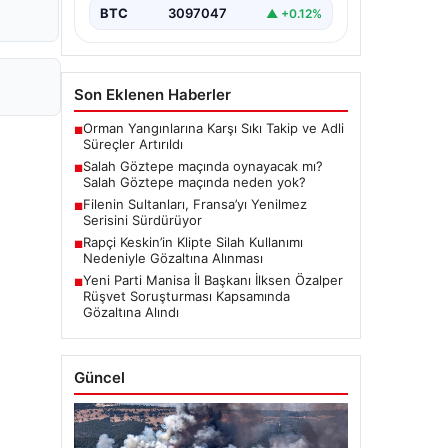
BTC
3097047
▲ +0.12%
Son Eklenen Haberler
Orman Yangınlarına Karşı Sıkı Takip ve Adli
■
Süreçler Artırıldı
Salah Göztepe maçında oynayacak mı?
■
Salah Göztepe maçında neden yok?
Filenin Sultanları, Fransa’yı Yenilmez
■
Serisini Sürdürüyor
Rapçi Keskin’in Klipte Silah Kullanımı
■
Nedeniyle Gözaltına Alınması
Yeni Parti Manisa İl Başkanı İlksen Özalper
■
Rüşvet Soruşturması Kapsamında
Gözaltına Alındı
Güncel