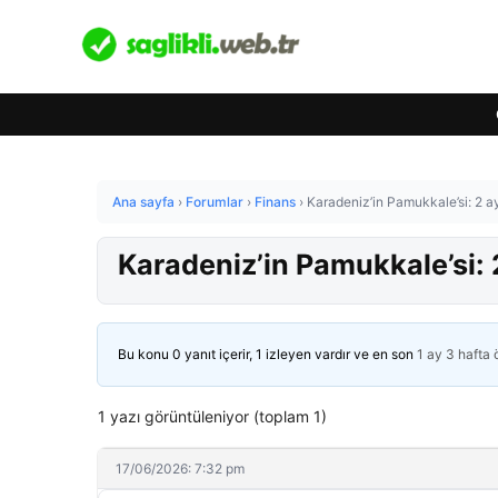
Ana sayfa
›
Forumlar
›
Finans
›
Karadeniz’in Pamukkale’si: 2 ay
Karadeniz’in Pamukkale’si: 2
Bu konu 0 yanıt içerir, 1 izleyen vardır ve en son
1 ay 3 hafta
1 yazı görüntüleniyor (toplam 1)
17/06/2026: 7:32 pm