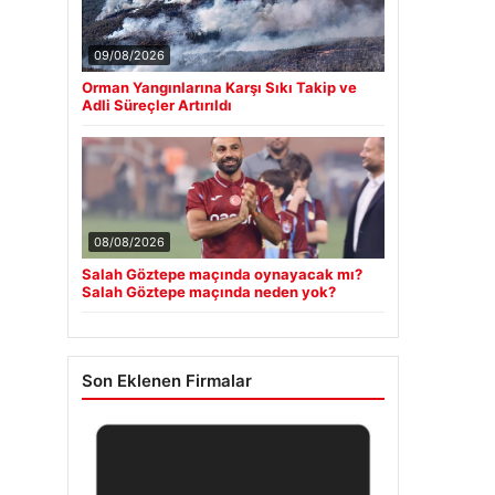
09/08/2026
Orman Yangınlarına Karşı Sıkı Takip ve
Adli Süreçler Artırıldı
08/08/2026
Salah Göztepe maçında oynayacak mı?
Salah Göztepe maçında neden yok?
Son Eklenen Firmalar