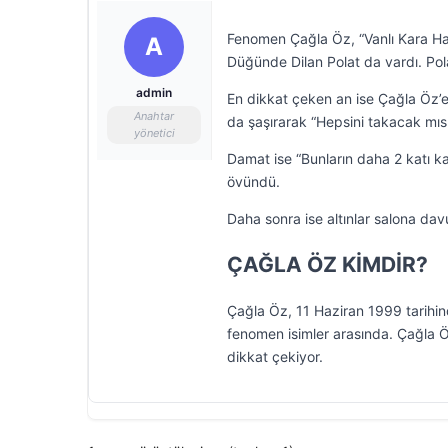
Fenomen Çağla Öz, “Vanlı Kara Hay
A
Düğünde Dilan Polat da vardı. Po
admin
En dikkat çeken an ise Çağla Öz’e t
Anahtar
da şaşırarak “Hepsini takacak mısın
yönetici
Damat ise “Bunların daha 2 katı ka
övündü.
Daha sonra ise altınlar salona davu
ÇAĞLA ÖZ KİMDİR?
Çağla Öz, 11 Haziran 1999 tarihin
fenomen isimler arasında. Çağla Ö
dikkat çekiyor.