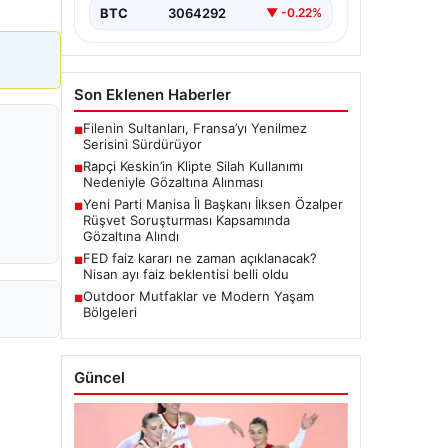
BTC
3064292
▼ -0.22%
Son Eklenen Haberler
Filenin Sultanları, Fransa’yı Yenilmez
■
Serisini Sürdürüyor
Rapçi Keskin’in Klipte Silah Kullanımı
■
Nedeniyle Gözaltına Alınması
Yeni Parti Manisa İl Başkanı İlksen Özalper
■
Rüşvet Soruşturması Kapsamında
Gözaltına Alındı
FED faiz kararı ne zaman açıklanacak?
■
Nisan ayı faiz beklentisi belli oldu
Outdoor Mutfaklar ve Modern Yaşam
■
Bölgeleri
Güncel