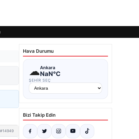
ı
Hava Durumu
☁
Ankara
NaN°C
ŞEHIR SEÇ
Bizi Takip Edin
#14949