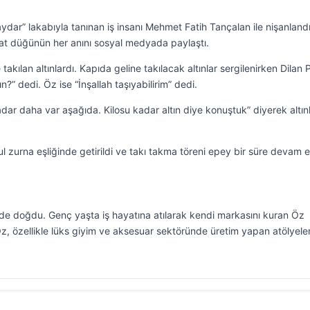
dar” lakabıyla tanınan iş insanı Mehmet Fatih Tançalan ile nişanlandı
lat düğünün her anını sosyal medyada paylaştı.
akılan altınlardı. Kapıda geline takılacak altınlar sergilenirken Dilan 
?” dedi. Öz ise “İnşallah taşıyabilirim” dedi.
dar daha var aşağıda. Kilosu kadar altın diye konuştuk” diyerek altınl
l zurna eşliğinde getirildi ve takı takma töreni epey bir süre devam et
de doğdu. Genç yaşta iş hayatına atılarak kendi markasını kuran Öz
z, özellikle lüks giyim ve aksesuar sektöründe üretim yapan atölyeler