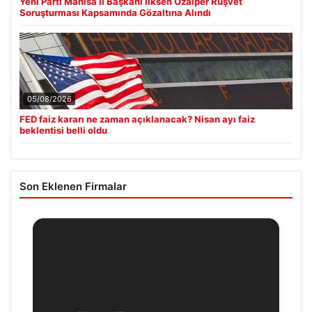
Yeni Parti Manisa İl Başkanı İlksen Özalper Rüşvet
Soruşturması Kapsamında Gözaltına Alındı
05/08/2026
FED faiz kararı ne zaman açıklanacak? Nisan ayı faiz
beklentisi belli oldu
Son Eklenen Firmalar