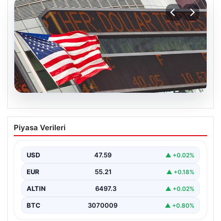
05.08.2026
FED faiz kararı ne zaman açıklanacak?
Piyasa Verileri
Nisan ayı faiz beklentisi belli oldu
USD
47.59
▲ +0.02%
EUR
55.21
▲ +0.18%
ALTIN
6497.3
▲ +0.02%
BTC
3070009
▲ +0.80%