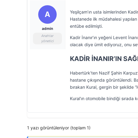
Yeşilçam’ın usta isimlerinden Kadir
A
Hastanede ilk müdahalesi yapılan
entübe edilmişti.
admin
Anahtar
Kadir İnanır’ın yeğeni Levent İnan
yönetici
olacak diye ümit ediyoruz, onu sev
KADİR İNANIR’IN SA
Habertürk’ten Nazif Şahin Karpuz’u
hastane çıkışında görüntülendi. Ba
bırakan Kural, gergin bir şekilde “
Kural’ın otomobile bindiği sırada 
1 yazı görüntüleniyor (toplam 1)