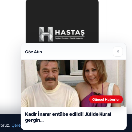
×
Göz Atın
Enes Kaplan Avukatlık Bürosu
28/04/2026
Güncel Haberler
Kadir İnanır entübe edildi! Jülide Kural
gergin…
ıyoruz.
Çerez Politikamız
Reddet
Kabul Et