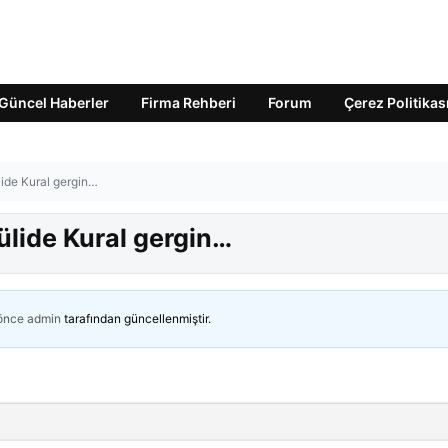
Güncel Haberler
Firma Rehberi
Forum
Çerez Politikas
ülide Kural gergin…
Jülide Kural gergin…
 önce
admin
tarafından güncellenmiştir.