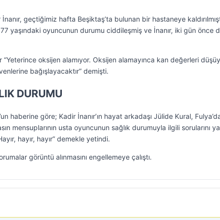
 İnanır, geçtiğimiz hafta Beşiktaş’ta bulunan bir hastaneye kaldırılmışt
 77 yaşındaki oyuncunun durumu ciddileşmiş ve İnanır, iki gün önce 
ır “Yeterince oksijen alamıyor. Oksijen alamayınca kan değerleri düşüyo
enlerine bağışlayacaktır” demişti.
ĞLIK DURUMU
n haberine göre; Kadir İnanır’ın hayat arkadaşı Jülide Kural, Fulya’d
sın mensuplarının usta oyuncunun sağlık durumuyla ilgili sorularını ya
Hayır, hayır, hayır” demekle yetindi.
korumalar görüntü alınmasını engellemeye çalıştı.