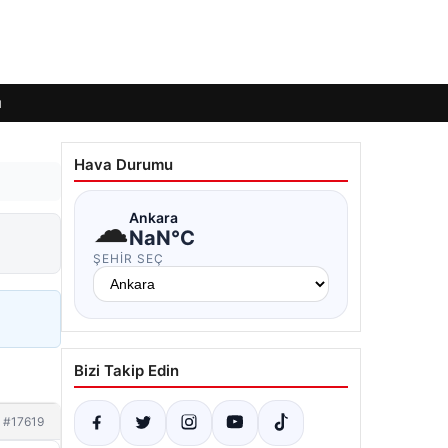
ı
Hava Durumu
☁
Ankara
NaN°C
ŞEHIR SEÇ
Bizi Takip Edin
#17619