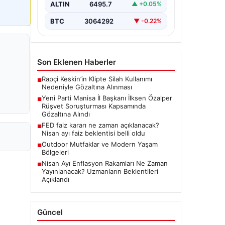
soruşturması önemli bir gelişmeyle
ALTIN
6495.7
▲ +0.05%
genişledi. Yeni Parti Manisa İl
Başkanı…
BTC
3064292
▼ -0.22%
Son Eklenen Haberler
Rapçi Keskin’in Klipte Silah Kullanımı
■
Nedeniyle Gözaltına Alınması
Yeni Parti Manisa İl Başkanı İlksen Özalper
■
Rüşvet Soruşturması Kapsamında
Gözaltına Alındı
FED faiz kararı ne zaman açıklanacak?
■
Nisan ayı faiz beklentisi belli oldu
Outdoor Mutfaklar ve Modern Yaşam
■
Bölgeleri
Nisan Ayı Enflasyon Rakamları Ne Zaman
■
Yayınlanacak? Uzmanların Beklentileri
Açıklandı
Güncel