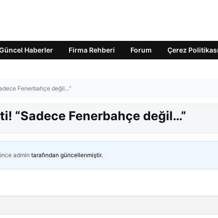
Güncel Haberler
Firma Rehberi
Forum
Çerez Politikas
“Sadece Fenerbahçe değil…”
tti! “Sadece Fenerbahçe değil…”
 önce
admin
tarafından güncellenmiştir.