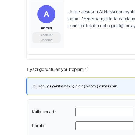
Jorge Jesus’un Al Nassr’dan ayrıl
A
adam, “Fenerbahçe’de tamamlanmam
ikinci bir teklifin daha geldiği ortay
admin
Anahtar
yönetici
1 yazı görüntüleniyor (toplam 1)
Bu konuyu yanıtlamak için giriş yapmış olmalısınız.
Kullanıcı adı:
Parola: