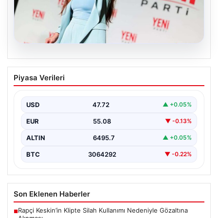
05.08.2026
Yeni Parti Manisa İl Başkanı İlksen
Piyasa Verileri
Özalper Rüşvet Soruşturması
Kapsamında Gözaltına Alındı
USD
47.72
▲ +0.05%
Manisa'da devam eden rüşvet soruşturması önemli bir
gelişmeyle genişledi. Yeni Parti Manisa İl Başkanı…
EUR
55.08
▼ -0.13%
ALTIN
6495.7
▲ +0.05%
BTC
3064292
▼ -0.22%
Son Eklenen Haberler
Rapçi Keskin’in Klipte Silah Kullanımı Nedeniyle Gözaltına
■
Alınması