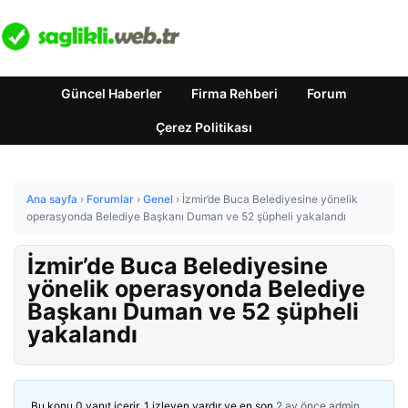
Güncel Haberler
Firma Rehberi
Forum
Çerez Politikası
Ana sayfa
›
Forumlar
›
Genel
›
İzmir’de Buca Belediyesine yönelik
operasyonda Belediye Başkanı Duman ve 52 şüpheli yakalandı
İzmir’de Buca Belediyesine
yönelik operasyonda Belediye
Başkanı Duman ve 52 şüpheli
yakalandı
Bu konu 0 yanıt içerir, 1 izleyen vardır ve en son
2 ay önce
admin