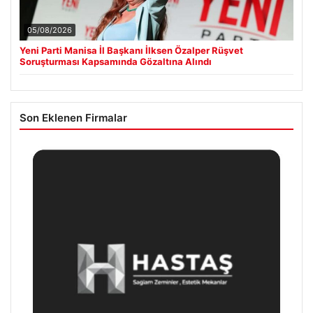
05/08/2026
Yeni Parti Manisa İl Başkanı İlksen Özalper Rüşvet
Soruşturması Kapsamında Gözaltına Alındı
Son Eklenen Firmalar