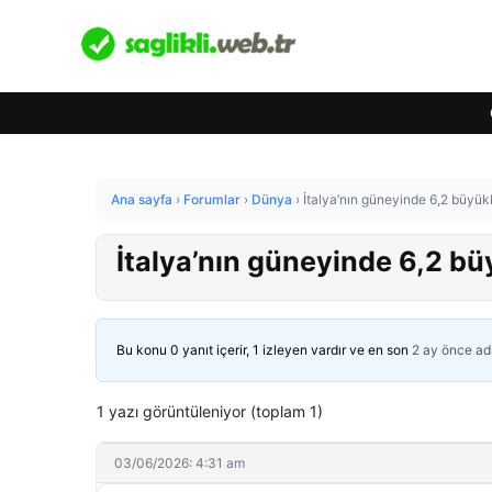
Ana sayfa
›
Forumlar
›
Dünya
›
İtalya’nın güneyinde 6,2 büyü
İtalya’nın güneyinde 6,2 
Bu konu 0 yanıt içerir, 1 izleyen vardır ve en son
2 ay önce
ad
1 yazı görüntüleniyor (toplam 1)
03/06/2026: 4:31 am