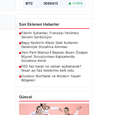
BTC
3095413
▲ +1.01%
Son Eklenen Haberler
Filenin Sultanları, Fransa’yı Yenilmez
■
Serisini Sürdürüyor
Rapçi Keskin’in Klipte Silah Kullanımı
■
Nedeniyle Gözaltına Alınması
Yeni Parti Manisa İl Başkanı İlksen Özalper
■
Rüşvet Soruşturması Kapsamında
Gözaltına Alındı
FED faiz kararı ne zaman açıklanacak?
■
Nisan ayı faiz beklentisi belli oldu
Outdoor Mutfaklar ve Modern Yaşam
■
Bölgeleri
Güncel