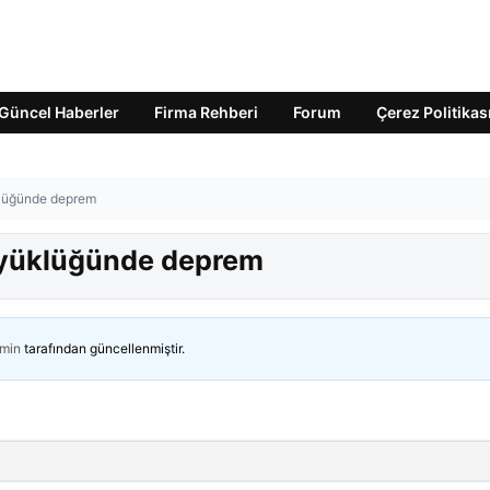
Güncel Haberler
Firma Rehberi
Forum
Çerez Politikas
klüğünde deprem
büyüklüğünde deprem
min
tarafından güncellenmiştir.