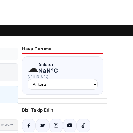
ı
Hava Durumu
☁
Ankara
NaN°C
ŞEHIR SEÇ
Bizi Takip Edin
#19572