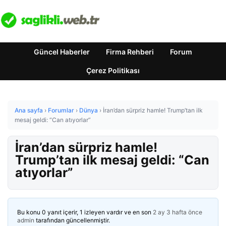
Güncel Haberler
Firma Rehberi
Forum
Çerez Politikası
Ana sayfa
›
Forumlar
›
Dünya
›
İran’dan sürpriz hamle! Trump’tan ilk
mesaj geldi: “Can atıyorlar”
İran’dan sürpriz hamle!
Trump’tan ilk mesaj geldi: “Can
atıyorlar”
Bu konu 0 yanıt içerir, 1 izleyen vardır ve en son
2 ay 3 hafta önce
admin
tarafından güncellenmiştir.