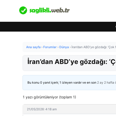
Ana sayfa
›
Forumlar
›
Dünya
›
İran’dan ABD’ye gözdağı: ‘Çok f
İran’dan ABD’ye gözdağı: ‘Ç
Bu konu 0 yanıt içerir, 1 izleyen vardır ve en son
2 ay 2 hafta
1 yazı görüntüleniyor (toplam 1)
21/05/2026: 4:18 am