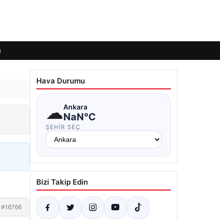
ı
Hava Durumu
☁
Ankara
NaN°C
ŞEHIR SEÇ
Bizi Takip Edin
#16766