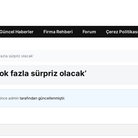
Güncel Haberler
Firma Rehberi
Forum
Çerez Politikas
azla sürpriz olacak’
ok fazla sürpriz olacak’
 önce
admin
tarafından güncellenmiştir.