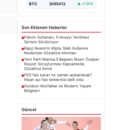
BTC
3095413
▲ +1.01%
Son Eklenen Haberler
Filenin Sultanları, Fransa’yı Yenilmez
■
Serisini Sürdürüyor
Rapçi Keskin’in Klipte Silah Kullanımı
■
Nedeniyle Gözaltına Alınması
Yeni Parti Manisa İl Başkanı İlksen Özalper
■
Rüşvet Soruşturması Kapsamında
Gözaltına Alındı
FED faiz kararı ne zaman açıklanacak?
■
Nisan ayı faiz beklentisi belli oldu
Outdoor Mutfaklar ve Modern Yaşam
■
Bölgeleri
Güncel