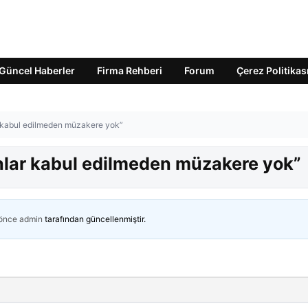
Güncel Haberler
Firma Rehberi
Forum
Çerez Politikas
ar kabul edilmeden müzakere yok”
unlar kabul edilmeden müzakere yok”
 önce
admin
tarafından güncellenmiştir.