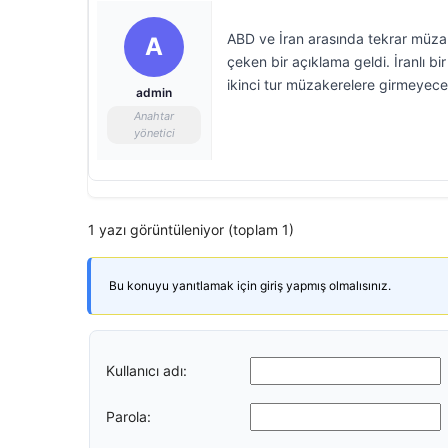
ABD ve İran arasında tekrar müzak
A
çeken bir açıklama geldi. İranlı bi
ikinci tur müzakerelere girmeyeceğ
admin
Anahtar
yönetici
1 yazı görüntüleniyor (toplam 1)
Bu konuyu yanıtlamak için giriş yapmış olmalısınız.
Kullanıcı adı:
Parola: