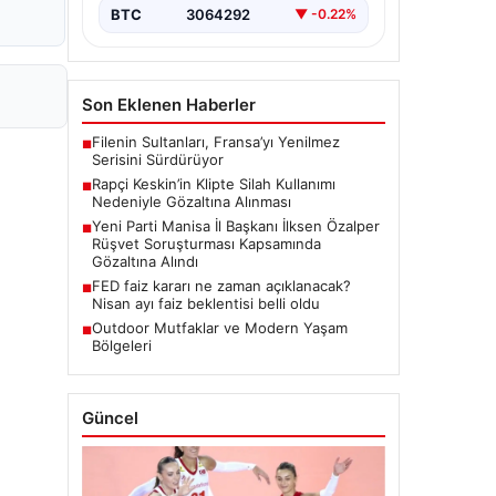
BTC
3064292
▼ -0.22%
Son Eklenen Haberler
Filenin Sultanları, Fransa’yı Yenilmez
■
Serisini Sürdürüyor
Rapçi Keskin’in Klipte Silah Kullanımı
■
Nedeniyle Gözaltına Alınması
Yeni Parti Manisa İl Başkanı İlksen Özalper
■
Rüşvet Soruşturması Kapsamında
Gözaltına Alındı
FED faiz kararı ne zaman açıklanacak?
■
Nisan ayı faiz beklentisi belli oldu
Outdoor Mutfaklar ve Modern Yaşam
■
Bölgeleri
Güncel