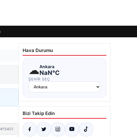
ı
Hava Durumu
☁
Ankara
NaN°C
ŞEHIR SEÇ
Bizi Takip Edin
#15401