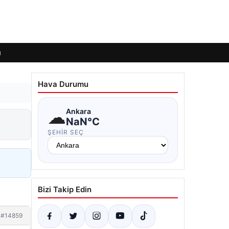
ı
Hava Durumu
☁
Ankara
NaN°C
ŞEHIR SEÇ
Bizi Takip Edin
#14859