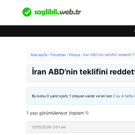
Ana sayfa
›
Forumlar
›
Dünya
›
İran ABD’nin teklifini reddetti! 
İran ABD’nin teklifini reddett
Bu konu 0 yanıt içerir, 1 izleyen vardır ve en son
2 ay 4 hafta
1 yazı görüntüleniyor (toplam 1)
12/05/2026: 2:01 am