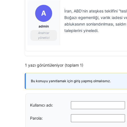
İran, ABD’nin ateşkes teklifini “t
A
Boğazı egemenliği, varlık iadesi v
ablukasının sonlandırılması, saldır
admin
taleplerini yineledi.
Anahtar
yönetici
1 yazı görüntüleniyor (toplam 1)
Bu konuyu yanıtlamak için giriş yapmış olmalısınız.
Kullanıcı adı:
Parola: