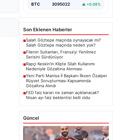
BTC
3095022
▲ +0.08%
Son Eklenen Haberler
Salah Göztepe maçında oynayacak mı?
■
Salah Göztepe maçında neden yok?
Filenin Sultanları, Fransa’yı Yenilmez
■
Serisini Sürdürüyor
Rapçi Keskin’in Klipte Silah Kullanımı
■
Nedeniyle Gözaltına Alınması
Yeni Parti Manisa İl Başkanı İlksen Özalper
■
Rüşvet Soruşturması Kapsamında
Gözaltına Alındı
FED faiz kararı ne zaman açıklanacak?
■
Nisan ayı faiz beklentisi belli oldu
Güncel