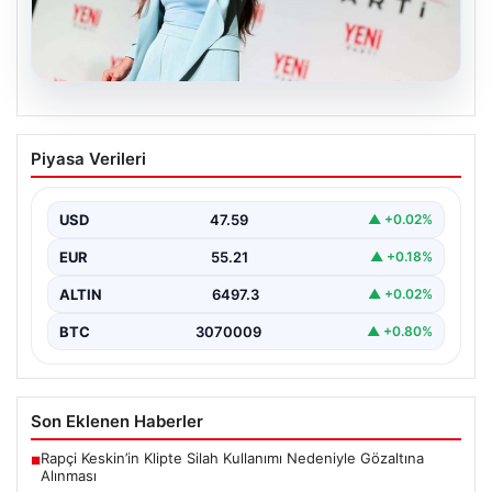
05.08.2026
Yeni Parti Manisa İl Başkanı İlksen
Piyasa Verileri
Özalper Rüşvet Soruşturması
Kapsamında Gözaltına Alındı
USD
47.59
▲ +0.02%
Manisa'da devam eden rüşvet soruşturması önemli bir
gelişmeyle genişledi. Yeni Parti Manisa İl Başkanı…
EUR
55.21
▲ +0.18%
ALTIN
6497.3
▲ +0.02%
BTC
3070009
▲ +0.80%
Son Eklenen Haberler
Rapçi Keskin’in Klipte Silah Kullanımı Nedeniyle Gözaltına
■
Alınması