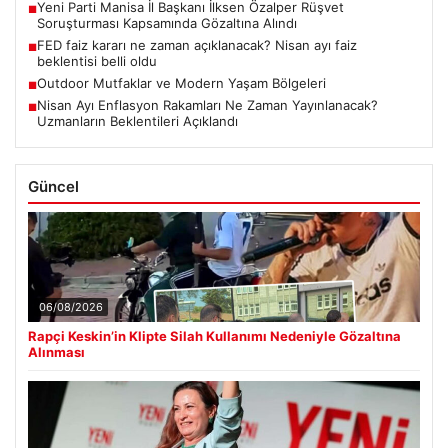
Yeni Parti Manisa İl Başkanı İlksen Özalper Rüşvet
■
Soruşturması Kapsamında Gözaltına Alındı
FED faiz kararı ne zaman açıklanacak? Nisan ayı faiz
■
beklentisi belli oldu
Outdoor Mutfaklar ve Modern Yaşam Bölgeleri
■
Nisan Ayı Enflasyon Rakamları Ne Zaman Yayınlanacak?
■
Uzmanların Beklentileri Açıklandı
Güncel
06/08/2026
Rapçi Keskin’in Klipte Silah Kullanımı Nedeniyle Gözaltına
Alınması