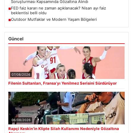
Soruşturması Kapsamında Gözaltına Alındı
FED faiz kararı ne zaman açıklanacak? Nisan ayı faiz
■
beklentisi belli oldu
Outdoor Mutfaklar ve Modern Yaşam Bölgeleri
■
Güncel
07/08/2026
Filenin Sultanları, Fransa’yı Yenilmez Serisini Sürdürüyor
06/08/2026
Rapçi Keskin’in Klipte Silah Kullanımı Nedeniyle Gözaltına