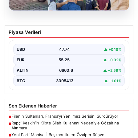
06.08.2026
Rapçi Keskin’in Klipte Silah Kullanımı
Piyasa Verileri
Nedeniyle Gözaltına Alınması
Sosyal medyada "Keskin" takma adıyla tanınan ünlü
rapçi Yüşa Keskin, son yaptığı müzik klibinde…
USD
47.74
▲ +0.18%
EUR
55.25
▲ +0.32%
ALTIN
6660.6
▲ +2.59%
BTC
3095413
▲ +1.01%
Son Eklenen Haberler
Filenin Sultanları, Fransa’yı Yenilmez Serisini Sürdürüyor
■
Rapçi Keskin’in Klipte Silah Kullanımı Nedeniyle Gözaltına
■
Alınması
Yeni Parti Manisa İl Başkanı İlksen Özalper Rüşvet
■