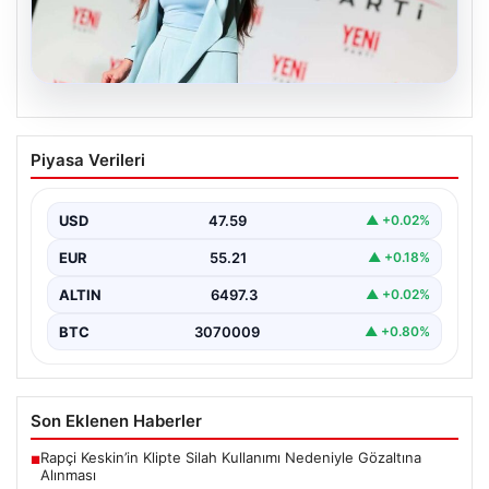
05.08.2026
Yeni Parti Manisa İl Başkanı İlksen
Piyasa Verileri
Özalper Rüşvet Soruşturması
Kapsamında Gözaltına Alındı
USD
47.59
▲ +0.02%
Manisa'da devam eden rüşvet soruşturması önemli bir
gelişmeyle genişledi. Yeni Parti Manisa İl Başkanı…
EUR
55.21
▲ +0.18%
ALTIN
6497.3
▲ +0.02%
BTC
3070009
▲ +0.80%
Son Eklenen Haberler
Rapçi Keskin’in Klipte Silah Kullanımı Nedeniyle Gözaltına
■
Alınması