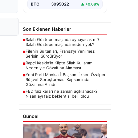
BTC
3095022
▲ +0.08%
Son Eklenen Haberler
Salah Göztepe maçında oynayacak mı?
■
Salah Göztepe maçında neden yok?
Filenin Sultanları, Fransa’yı Yenilmez
■
Serisini Sürdürüyor
Rapçi Keskin’in Klipte Silah Kullanımı
■
Nedeniyle Gözaltına Alınması
Yeni Parti Manisa İl Başkanı İlksen Özalper
■
Rüşvet Soruşturması Kapsamında
Gözaltına Alındı
FED faiz kararı ne zaman açıklanacak?
■
Nisan ayı faiz beklentisi belli oldu
Güncel