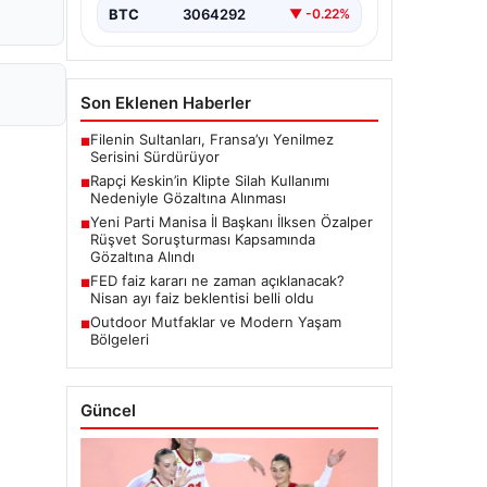
BTC
3064292
▼ -0.22%
Son Eklenen Haberler
Filenin Sultanları, Fransa’yı Yenilmez
■
Serisini Sürdürüyor
Rapçi Keskin’in Klipte Silah Kullanımı
■
Nedeniyle Gözaltına Alınması
Yeni Parti Manisa İl Başkanı İlksen Özalper
■
Rüşvet Soruşturması Kapsamında
Gözaltına Alındı
FED faiz kararı ne zaman açıklanacak?
■
Nisan ayı faiz beklentisi belli oldu
Outdoor Mutfaklar ve Modern Yaşam
■
Bölgeleri
Güncel