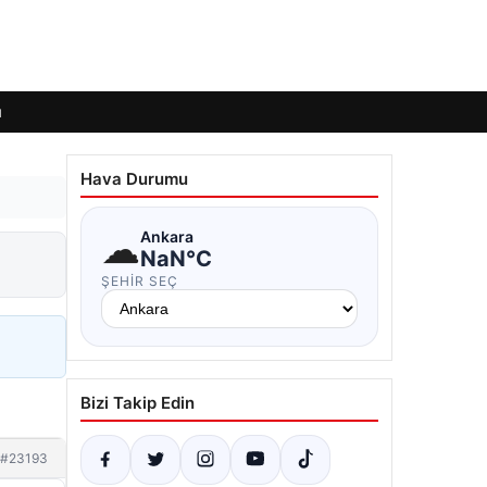
ı
Hava Durumu
☁
Ankara
NaN°C
ŞEHIR SEÇ
Bizi Takip Edin
#23193