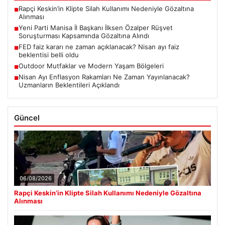
Rapçi Keskin’in Klipte Silah Kullanımı Nedeniyle Gözaltına
■
Alınması
Yeni Parti Manisa İl Başkanı İlksen Özalper Rüşvet
■
Soruşturması Kapsamında Gözaltına Alındı
FED faiz kararı ne zaman açıklanacak? Nisan ayı faiz
■
beklentisi belli oldu
Outdoor Mutfaklar ve Modern Yaşam Bölgeleri
■
Nisan Ayı Enflasyon Rakamları Ne Zaman Yayınlanacak?
■
Uzmanların Beklentileri Açıklandı
Güncel
06/08/2026
Rapçi Keskin’in Klipte Silah Kullanımı Nedeniyle Gözaltına
Alınması