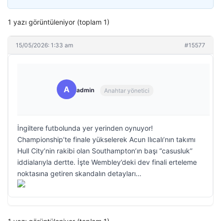
1 yazı görüntüleniyor (toplam 1)
15/05/2026: 1:33 am
#15577
A
admin
Anahtar yönetici
İngiltere futbolunda yer yerinden oynuyor!
Championship’te finale yükselerek Acun Ilıcalı’nın takımı
Hull City’nin rakibi olan Southampton’ın başı “casusluk”
iddialarıyla dertte. İşte Wembley’deki dev finali erteleme
noktasına getiren skandalın detayları…