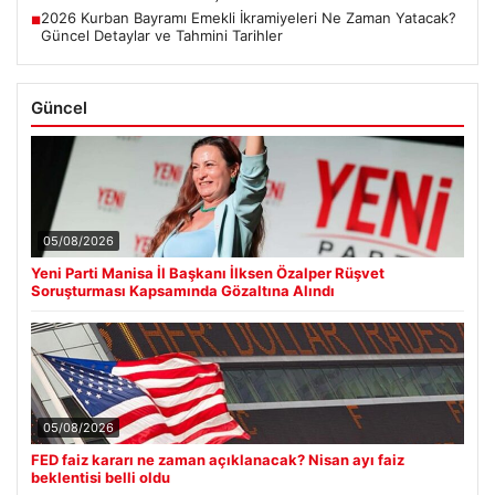
2026 Kurban Bayramı Emekli İkramiyeleri Ne Zaman Yatacak?
■
Güncel Detaylar ve Tahmini Tarihler
Güncel
05/08/2026
Yeni Parti Manisa İl Başkanı İlksen Özalper Rüşvet
Soruşturması Kapsamında Gözaltına Alındı
05/08/2026
FED faiz kararı ne zaman açıklanacak? Nisan ayı faiz
beklentisi belli oldu