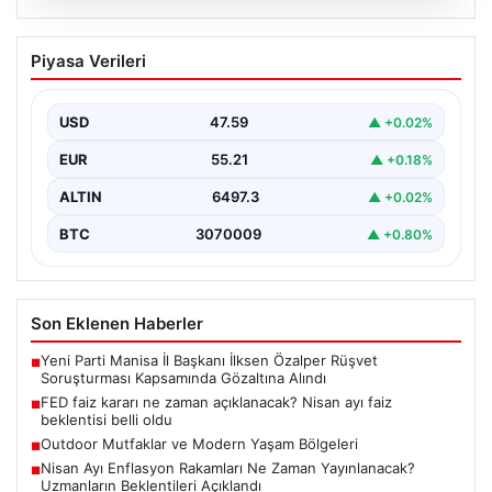
05.08.2026
FED faiz kararı ne zaman açıklanacak?
Piyasa Verileri
Nisan ayı faiz beklentisi belli oldu
USD
47.59
▲ +0.02%
EUR
55.21
▲ +0.18%
ALTIN
6497.3
▲ +0.02%
BTC
3070009
▲ +0.80%
Son Eklenen Haberler
Yeni Parti Manisa İl Başkanı İlksen Özalper Rüşvet
■
Soruşturması Kapsamında Gözaltına Alındı
FED faiz kararı ne zaman açıklanacak? Nisan ayı faiz
■
beklentisi belli oldu
Outdoor Mutfaklar ve Modern Yaşam Bölgeleri
■
Nisan Ayı Enflasyon Rakamları Ne Zaman Yayınlanacak?
■
Uzmanların Beklentileri Açıklandı