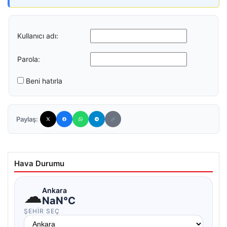
Kullanıcı adı:
Parola:
Beni hatırla
Paylaş:
Hava Durumu
☁
Ankara
NaN°C
ŞEHIR SEÇ