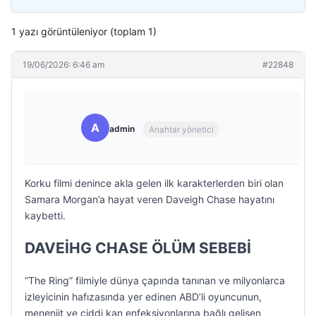
1 yazı görüntüleniyor (toplam 1)
19/06/2026: 6:46 am
#22848
A
admin
Anahtar yönetici
Korku filmi denince akla gelen ilk karakterlerden biri olan
Samara Morgan’a hayat veren Daveigh Chase hayatını
kaybetti.
DAVEİHG CHASE ÖLÜM SEBEBİ
“The Ring” filmiyle dünya çapında tanınan ve milyonlarca
izleyicinin hafızasında yer edinen ABD’li oyuncunun,
menenjit ve ciddi kan enfeksiyonlarına bağlı gelişen