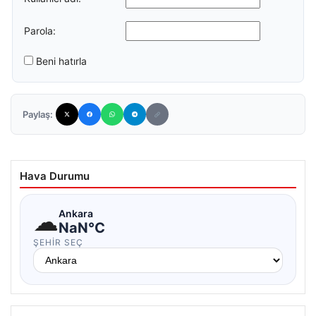
Parola:
Beni hatırla
Paylaş:
Hava Durumu
☁
Ankara
NaN°C
ŞEHIR SEÇ