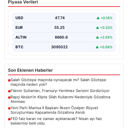
Piyasa Verileri
Serisini Sürdürüyor
Türk kadın voleybol milli takımı, Avrupa Şampiyonası
öncesinde yaptığı hazırlık maçlarında gösterdiği üstün
USD
47.74
▲ +0.18%
performansla…
EUR
55.25
▲ +0.32%
ALTIN
6660.6
▲ +2.59%
BTC
3095022
▲ +0.08%
Son Eklenen Haberler
Salah Göztepe maçında oynayacak mı? Salah Göztepe
■
maçında neden yok?
Filenin Sultanları, Fransa’yı Yenilmez Serisini Sürdürüyor
■
Rapçi Keskin’in Klipte Silah Kullanımı Nedeniyle Gözaltına
■
Alınması
Yeni Parti Manisa İl Başkanı İlksen Özalper Rüşvet
■
Soruşturması Kapsamında Gözaltına Alındı
FED faiz kararı ne zaman açıklanacak? Nisan ayı faiz
■
beklentisi belli oldu