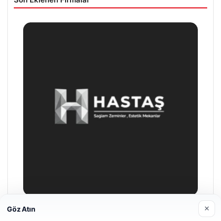
×
Göz Atın
Enes Kaplan Avukatlık Bürosu