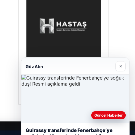
×
Göz Atın
Enes Kaplan Avukatlık Bürosu
28/04/2026
Güncel Haberler
Guirassy transferinde Fenerbahçe’ye