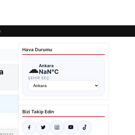
ı
Hava Durumu
☁
Ankara
a
NaN°C
ŞEHIR SEÇ
Bizi Takip Edin
#21442