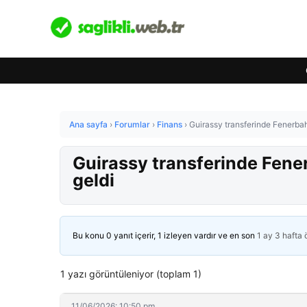
Ana sayfa
›
Forumlar
›
Finans
›
Guirassy transferinde Fenerba
Guirassy transferinde Fene
geldi
Bu konu 0 yanıt içerir, 1 izleyen vardır ve en son
1 ay 3 hafta
1 yazı görüntüleniyor (toplam 1)
11/06/2026: 10:50 pm