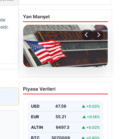
Yan Manşet
nde
eldi.
05.08.2026
FED faiz kararı ne zaman
Piyasa Verileri
açıklanacak? Nisan ayı
faiz beklentisi belli oldu
USD
47.59
▲ +0.02%
EUR
55.21
▲ +0.18%
ALTIN
6497.3
▲ +0.02%
BTC
3070009
▲ +0.80%