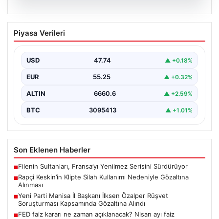
06.08.2026
Rapçi Keskin’in Klipte Silah Kullanımı
Piyasa Verileri
Nedeniyle Gözaltına Alınması
Sosyal medyada "Keskin" takma adıyla tanınan ünlü
rapçi Yüşa Keskin, son yaptığı müzik klibinde…
USD
47.74
▲ +0.18%
EUR
55.25
▲ +0.32%
ALTIN
6660.6
▲ +2.59%
BTC
3095413
▲ +1.01%
Son Eklenen Haberler
Filenin Sultanları, Fransa’yı Yenilmez Serisini Sürdürüyor
■
Rapçi Keskin’in Klipte Silah Kullanımı Nedeniyle Gözaltına
■
Alınması
Yeni Parti Manisa İl Başkanı İlksen Özalper Rüşvet
■
Soruşturması Kapsamında Gözaltına Alındı
FED faiz kararı ne zaman açıklanacak? Nisan ayı faiz
■