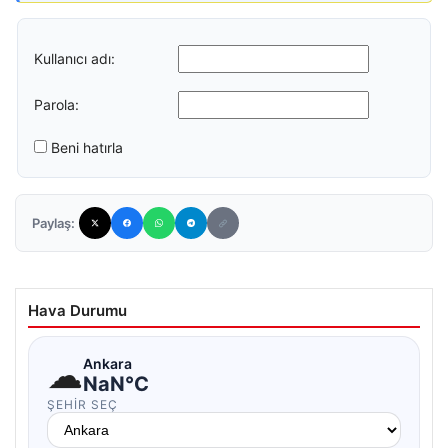
Kullanıcı adı:
Parola:
Beni hatırla
Paylaş:
Hava Durumu
☁
Ankara
NaN°C
ŞEHIR SEÇ