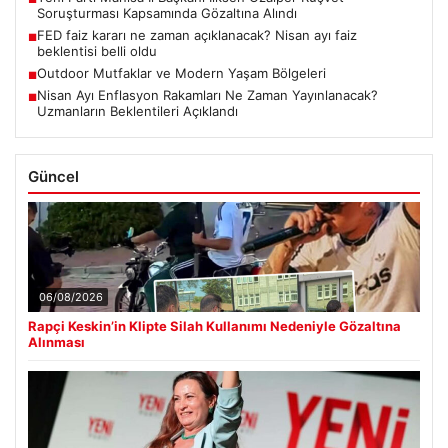
Soruşturması Kapsamında Gözaltına Alındı
FED faiz kararı ne zaman açıklanacak? Nisan ayı faiz
■
beklentisi belli oldu
Outdoor Mutfaklar ve Modern Yaşam Bölgeleri
■
Nisan Ayı Enflasyon Rakamları Ne Zaman Yayınlanacak?
■
Uzmanların Beklentileri Açıklandı
Güncel
06/08/2026
Rapçi Keskin’in Klipte Silah Kullanımı Nedeniyle Gözaltına
Alınması