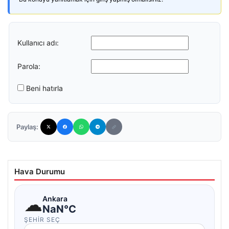
Kullanıcı adı:
Parola:
Beni hatırla
Paylaş:
Hava Durumu
☁
Ankara
NaN°C
ŞEHIR SEÇ