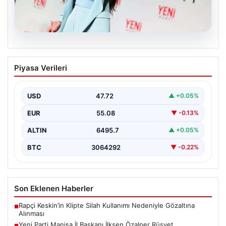
05.08.2026
Yeni Parti Manisa İl Başkanı İlksen
Piyasa Verileri
Özalper Rüşvet Soruşturması
Kapsamında Gözaltına Alındı
USD
47.72
▲ +0.05%
Manisa'da devam eden rüşvet soruşturması önemli bir
gelişmeyle genişledi. Yeni Parti Manisa İl Başkanı…
EUR
55.08
▼ -0.13%
ALTIN
6495.7
▲ +0.05%
BTC
3064292
▼ -0.22%
Son Eklenen Haberler
Rapçi Keskin’in Klipte Silah Kullanımı Nedeniyle Gözaltına
■
Alınması
Yeni Parti Manisa İl Başkanı İlksen Özalper Rüşvet
■