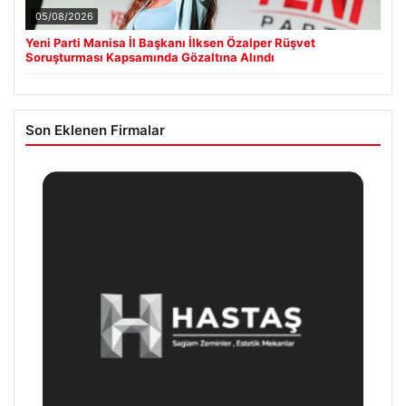
05/08/2026
Yeni Parti Manisa İl Başkanı İlksen Özalper Rüşvet
Soruşturması Kapsamında Gözaltına Alındı
Son Eklenen Firmalar