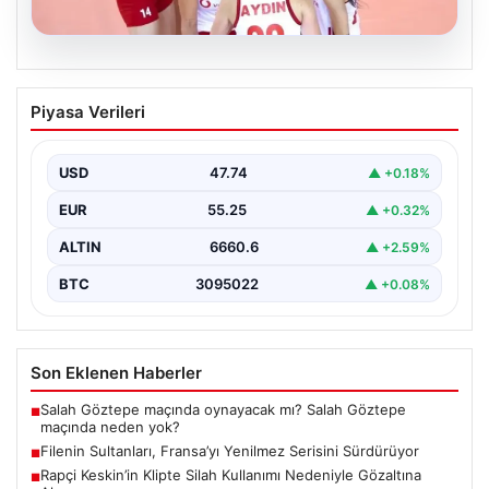
07.08.2026
Filenin Sultanları, Fransa’yı Yenilmez
Piyasa Verileri
Serisini Sürdürüyor
Türk kadın voleybol milli takımı, Avrupa Şampiyonası
öncesinde yaptığı hazırlık maçlarında gösterdiği üstün
USD
47.74
▲ +0.18%
performansla…
EUR
55.25
▲ +0.32%
ALTIN
6660.6
▲ +2.59%
BTC
3095022
▲ +0.08%
Son Eklenen Haberler
Salah Göztepe maçında oynayacak mı? Salah Göztepe
■
maçında neden yok?
Filenin Sultanları, Fransa’yı Yenilmez Serisini Sürdürüyor
■
Rapçi Keskin’in Klipte Silah Kullanımı Nedeniyle Gözaltına
■