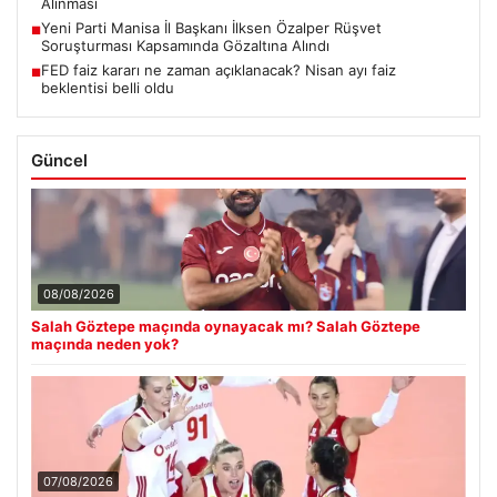
Alınması
Yeni Parti Manisa İl Başkanı İlksen Özalper Rüşvet
■
Soruşturması Kapsamında Gözaltına Alındı
FED faiz kararı ne zaman açıklanacak? Nisan ayı faiz
■
beklentisi belli oldu
Güncel
08/08/2026
Salah Göztepe maçında oynayacak mı? Salah Göztepe
maçında neden yok?
07/08/2026