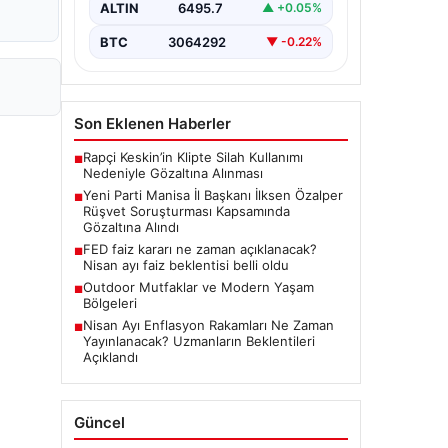
soruşturması önemli bir gelişmeyle
ALTIN
6495.7
▲ +0.05%
genişledi. Yeni Parti Manisa İl
Başkanı…
BTC
3064292
▼ -0.22%
Son Eklenen Haberler
Rapçi Keskin’in Klipte Silah Kullanımı
■
Nedeniyle Gözaltına Alınması
Yeni Parti Manisa İl Başkanı İlksen Özalper
■
Rüşvet Soruşturması Kapsamında
Gözaltına Alındı
FED faiz kararı ne zaman açıklanacak?
■
Nisan ayı faiz beklentisi belli oldu
Outdoor Mutfaklar ve Modern Yaşam
■
Bölgeleri
Nisan Ayı Enflasyon Rakamları Ne Zaman
■
Yayınlanacak? Uzmanların Beklentileri
Açıklandı
Güncel