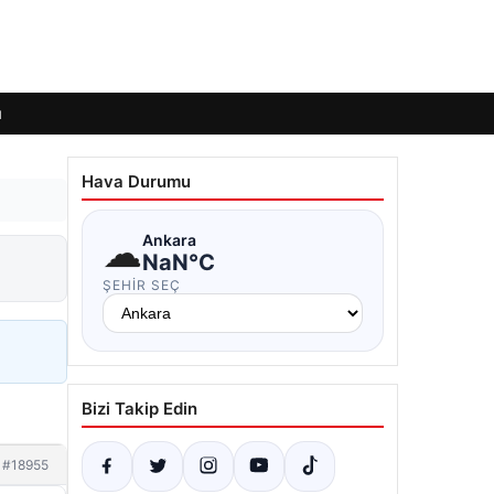
ı
Hava Durumu
☁
Ankara
NaN°C
ŞEHIR SEÇ
Bizi Takip Edin
#18955