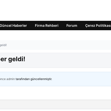
Güncel Haberler
Firma Rehberi
Forum
Çerez Politikas
eldi!
er geldi!
 önce
admin
tarafından güncellenmiştir.