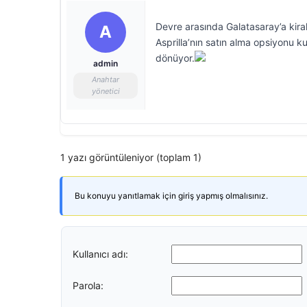
Devre arasında Galatasaray’a kira
A
Asprilla’nın satın alma opsiyonu 
dönüyor.
admin
Anahtar
yönetici
1 yazı görüntüleniyor (toplam 1)
Bu konuyu yanıtlamak için giriş yapmış olmalısınız.
Kullanıcı adı:
Parola: