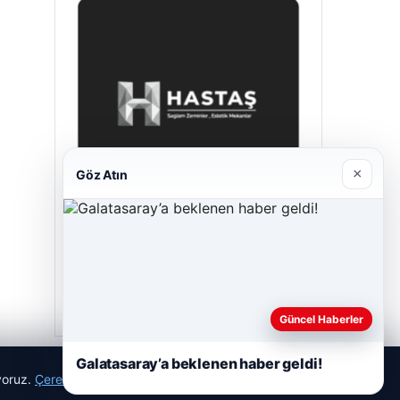
×
Göz Atın
Enes Kaplan Avukatlık Bürosu
28/04/2026
Güncel Haberler
Galatasaray’a beklenen haber geldi!
ıyoruz.
Çerez Politikamız
Reddet
Kabul Et