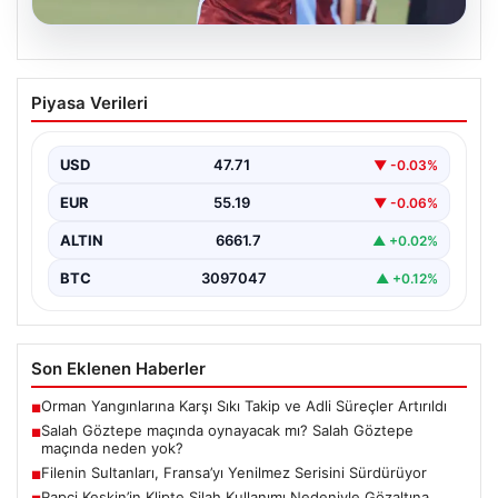
08.08.2026
Salah Göztepe maçında oynayacak mı?
Piyasa Verileri
Salah Göztepe maçında neden yok?
USD
47.71
▼ -0.03%
EUR
55.19
▼ -0.06%
ALTIN
6661.7
▲ +0.02%
BTC
3097047
▲ +0.12%
Son Eklenen Haberler
Orman Yangınlarına Karşı Sıkı Takip ve Adli Süreçler Artırıldı
■
Salah Göztepe maçında oynayacak mı? Salah Göztepe
■
maçında neden yok?
Filenin Sultanları, Fransa’yı Yenilmez Serisini Sürdürüyor
■
Rapçi Keskin’in Klipte Silah Kullanımı Nedeniyle Gözaltına