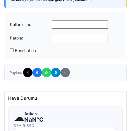
Kullanıcı adı:
Parola:
Beni hatırla
Paylaş:
Hava Durumu
☁
Ankara
NaN°C
ŞEHIR SEÇ