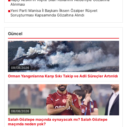
■
Alınması
Yeni Parti Manisa İl Başkanı İlksen Özalper Rüşvet
■
Soruşturması Kapsamında Gözaltına Alındı
Güncel
09/08/2026
Orman Yangınlarına Karşı Sıkı Takip ve Adli Süreçler Artırıldı
08/08/2026
Salah Göztepe maçında oynayacak mı? Salah Göztepe
maçında neden yok?