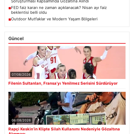
Soruşturması Kapsamında Gözaltına Alındı
FED faiz kararı ne zaman açıklanacak? Nisan ayı faiz
■
beklentisi belli oldu
Outdoor Mutfaklar ve Modern Yaşam Bölgeleri
■
Güncel
07/08/2026
Filenin Sultanları, Fransa’yı Yenilmez Serisini Sürdürüyor
06/08/2026
Rapçi Keskin’in Klipte Silah Kullanımı Nedeniyle Gözaltına
Alınması