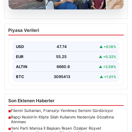
06.08.2026
Rapçi Keskin’in Klipte Silah Kullanımı
Piyasa Verileri
Nedeniyle Gözaltına Alınması
Sosyal medyada "Keskin" takma adıyla tanınan ünlü
rapçi Yüşa Keskin, son yaptığı müzik klibinde…
USD
47.74
▲ +0.18%
EUR
55.25
▲ +0.32%
ALTIN
6660.6
▲ +2.59%
BTC
3095413
▲ +1.01%
Son Eklenen Haberler
Filenin Sultanları, Fransa’yı Yenilmez Serisini Sürdürüyor
■
Rapçi Keskin’in Klipte Silah Kullanımı Nedeniyle Gözaltına
■
Alınması
Yeni Parti Manisa İl Başkanı İlksen Özalper Rüşvet
■