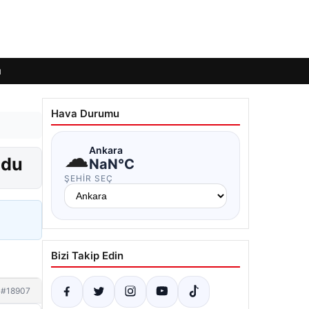
ı
Hava Durumu
☁
Ankara
ndu
NaN°C
ŞEHIR SEÇ
Bizi Takip Edin
#18907