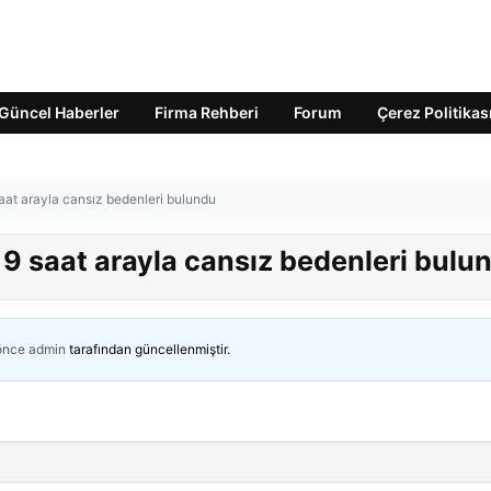
Güncel Haberler
Firma Rehberi
Forum
Çerez Politikas
aat arayla cansız bedenleri bulundu
9 saat arayla cansız bedenleri bulu
 önce
admin
tarafından güncellenmiştir.