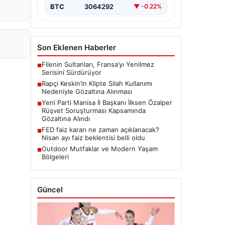
BTC
3064292
▼ -0.22%
Son Eklenen Haberler
Filenin Sultanları, Fransa’yı Yenilmez
■
Serisini Sürdürüyor
Rapçi Keskin’in Klipte Silah Kullanımı
■
Nedeniyle Gözaltına Alınması
Yeni Parti Manisa İl Başkanı İlksen Özalper
■
Rüşvet Soruşturması Kapsamında
Gözaltına Alındı
FED faiz kararı ne zaman açıklanacak?
■
Nisan ayı faiz beklentisi belli oldu
Outdoor Mutfaklar ve Modern Yaşam
■
Bölgeleri
Güncel